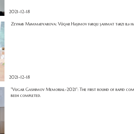
2021-12-18
Zeynəb Məmmədyarova: Vüqar Həşimov fərqli şahmat tərzi ilə​ həm
2021-12-18
"Vugar Gashimov Memorial-2021": The first round of rapid com
been completed.