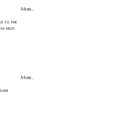
More...
ed to the
as held.
More...
nsani