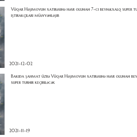
Vüqar Həşimovun xatirəsinə həsr olunan 7-ci beynəlxalq super tu
iştirakçıları müəyyənləşib
2021-12-02
Bakıda şahmat üzrə Vüqar Həşimovun xatirəsinə həsr olunan be
super turnir keçiriləcək
2021-11-19