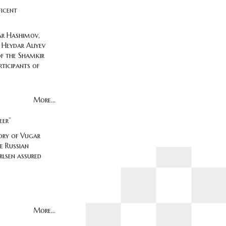
icent
ar Hashimov,
 Heydar Aliyev
 of the Shamkir
ticipants of
More...
eer”
ory of Vugar
e Russian
rlsen assured
More...