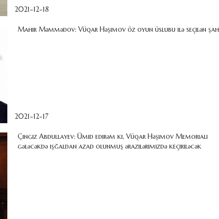
2021-12-18
Mahir Məmmədov: Vüqar Həşimov öz oyun üslubu ilə seçilən şah
2021-12-17
Çingiz Abdullayev: Ümid edirəm ki, Vüqar Həşimov Memorialı
gələcəkdə işğaldan azad olunmuş ərazilərimizdə keçiriləcək