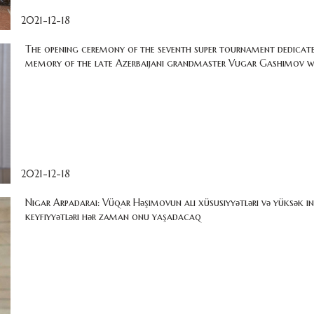
2021-12-18
The opening ceremony of the seventh super tournament dedicat
memory of the late Azerbaijani grandmaster Vugar Gashimov w
2021-12-18
Nigar Arpadarai:​ Vüqar Həşimovun ali​ xüsusiyyətləri və yüksək​ i
keyfiyyətləri hər zaman onu yaşadacaq