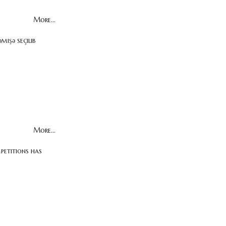
More...
işə​ seçilib
More...
petitions has