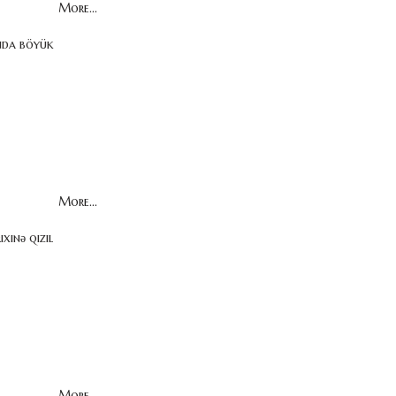
More...
ında böyük
More...
xinə qızıl
More...