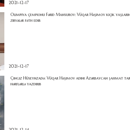
2021-12-17
Olimpiya çempionu Fərid Mansurov: Vüqar Həşimov kiçik yaşlar
zirvələr fəth edib
2021-12-17
Çingiz Hüseynzadə: Vüqar Həşimov adını Azərbaycan şahmat tari
hərflərlə yazdırıb
2021-12-14