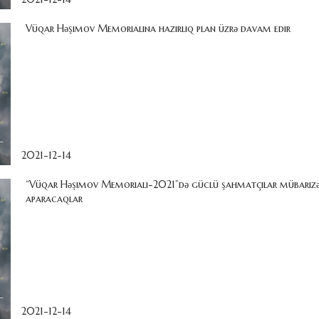
Vüqar Həşimov Memorialına hazırlıq plan üzrə davam edir
2021-12-14
“Vüqar Həşimov Memorialı-2021”də güclü şahmatçılar mübariz
aparacaqlar
2021-12-14