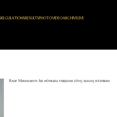
S
REGULATIONS
RESULTS
PHOTO
VIDEO
ARCHIVE
LIVE
Rauf Məmmədov: İlk növbədə yarışdan zövq almaq istəyirəm