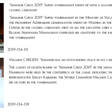
“Shamkir Chess 2019” Super-tournament ended up with a magnif
closing ceremony
“Shamkir Chess 2019” Super-tournament in the Memory of Vug
the prominent Azerbaijani grandmaster, ended up. Holding in the
Center, in the closing ceremony, first of all the executive chief
Region, Alimpasha Mammadov expressed his gratitude to the par
the tournament.
2019-04-10
Magnus CARLSEN: “Shamkir has an outstanding place in my car
The games of eighth round of “Shamkir Chess 2019” in the mem
Hashimov were held. In the centerpiece of the game, defeating th
representative Sergey Kariakin, the World Champion Magnus Ca
his victory in the tournament.
2019-04-08